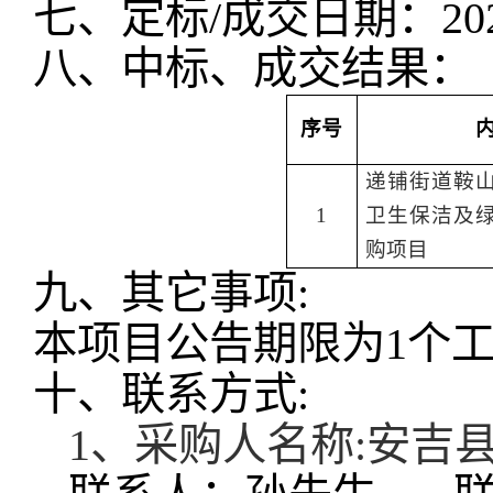
七、定标
/成交
日期：
20
八
、
中标
、成交
结果：
序号
递铺街道鞍
1
卫生保洁及
购项目
九、
其它事项
:
本项目公告期限为
1个
十、
联系方式
:
1、采购人名称:
安吉