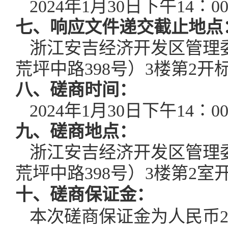
2024年
1
月
30
日
下午
14
∶0
七、
响应文件递交截止地点
浙江安吉经济开发区管理
荒坪中路
398号）3楼第2开
八、
磋商时间：
2024年
1
月
30
日
下午
14
∶0
九、
磋商地点：
浙江安吉经济开发区管理
荒坪中路
398号）3楼第2室
十、
磋商保证金
：
本次磋商保证金为人民币
2