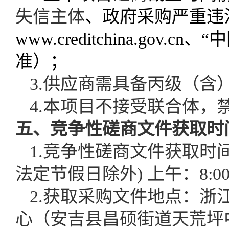
失信主体
、政府采购严重违
www.creditchina.gov.
准）；
3
.
供应商需具备丙级（含
4.
本项目不接受联合体，
五、竞争性磋商文件
获取
时
1
.
竞争性磋商文件
获取
时
法定节假日除外
) 上午：
8:0
2
.
获取
采购文件
地点：浙
心（安吉县昌硕街道天荒坪